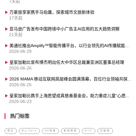
7天前
万豪旅享家携手马伯庸，探索城市文旅新体验
17天前
亚马逊广告发布中国跨境中小广告主AI应用的五大趋势洞察
21天前
美通社推出Amplify™智能传播平台，以行业领先的AI传播赋能力强势登陆亚太
2026-06-29
皇家加勒比宣布博杰明出任大中华区总裁兼亚洲区董事总经理
2026-06-26
2026 MAMA 移动互联网高层峰会圆满落幕，百位行业领袖共探 AI 落地时代的增长新范式
2026-06-25
皇家加勒比携手上海愿望成真慈善基金会，助力重症儿童“心愿启航”
2026-06-23
热门标签
增长
MarTech
5G网络
新线营销
DTC
互联网