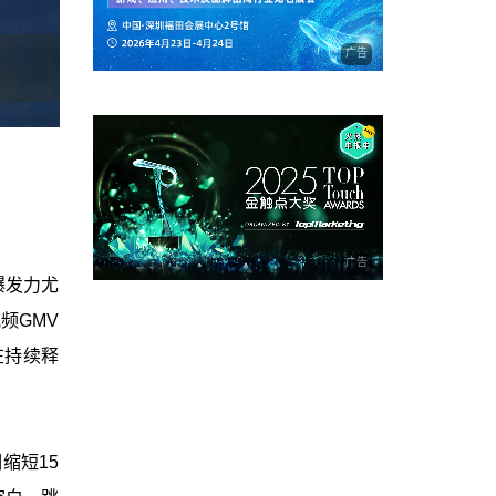
广告
广告
爆发力尤
频GMV
在持续释
缩短15