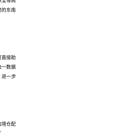
珠宝等高
整的东南
可直接助
统一数据
，进一步
边境仓配