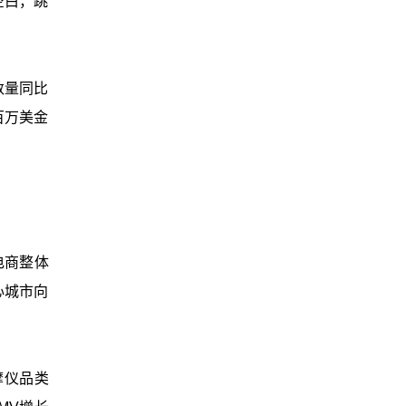
空白，跳
数量同比
百万美金
电商整体
心城市向
摩仪品类