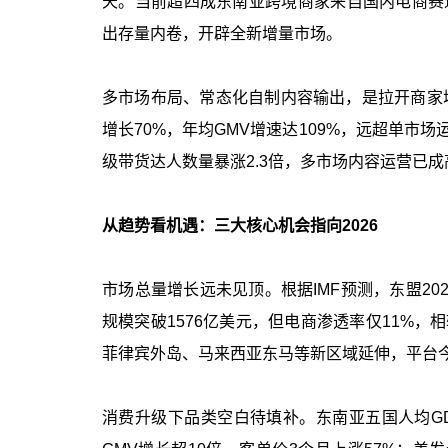
天。当前超四成东南亚跨境商家来自国内电商赛
出存量内卷，开辟全新增量市场。
多市场布局、常态化自制内容输出，是拉开商家增
增长70%，年均GMV增速达109%，远超单
级带货达人数量暴涨2.3倍，多市场内容运营已
从趋势看机遇：三大核心机会指向2026
市场总量增长远未见顶。根据IMF预测，东盟20
规模突破1576亿美元，但电商渗透率仅11%
菲律宾外岛、马来西亚东马等新区域延伸，平台
消费升级下品类空白待填补。东南亚五国人均GDP