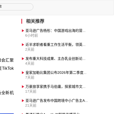
相关推荐
亚马逊广告杨彤：中国游戏出海的营销逻辑正在重构，AI将加速全流域营销升级
6小时前
近半求职者看重工作生活平衡，领英中国联合发起“2026家庭友好企业评选”
2天前
发布重大科技成果、主办乳业创新论坛：伊利以“全球智慧链”，助力“世界乳都”成为创新之巅
次峰会汇聚
4天前
kTok
皇家加勒比集团公布2026年第二季度财报，业绩超预期并上调全年业绩指引
7天前
万豪旅享家携手马伯庸，探索城市文旅新体验
17天前
场全新机
。
亚马逊广告发布中国跨境中小广告主AI应用的五大趋势洞察
21天前