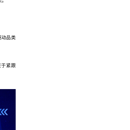
长。
驱动品类
在于紧跟