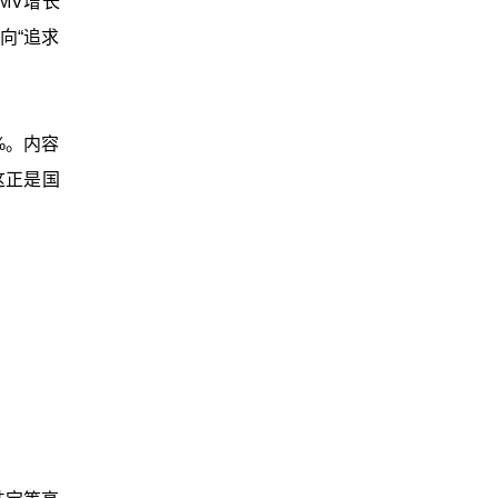
MV增长
向“追求
%。内容
这正是国